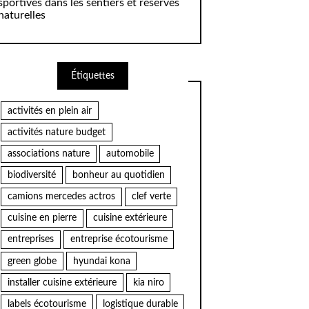
sportives dans les sentiers et réserves
naturelles
Étiquettes
activités en plein air
activités nature budget
associations nature
automobile
biodiversité
bonheur au quotidien
camions mercedes actros
clef verte
cuisine en pierre
cuisine extérieure
entreprises
entreprise écotourisme
green globe
hyundai kona
installer cuisine extérieure
kia niro
labels écotourisme
logistique durable