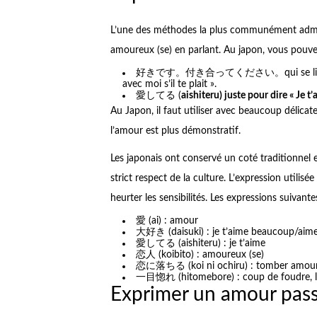
L’une des méthodes la plus communément admis
amoureux (se) en parlant. Au japon, vous pouvez
好きです。付き合ってください。qui se lit
avec moi s’il te plait ».
愛してる (
aishiteru) juste pour dire « Je t’
Au Japon, il faut utiliser avec beaucoup délicat
l’amour est plus démonstratif.
Les japonais ont conservé un coté traditionnel 
strict respect de la culture. L’expression utilisé
heurter les sensibilités. Les expressions suivante
愛 (ai) : amour
大好き (daisuki) : je t’aime beaucoup/aim
愛してる (aishiteru) : je t’aime
恋人 (koibito) : amoureux (se)
恋に落ちる (koi ni ochiru) : tomber amou
一目惚れ (hitomebore) : coup de foudre, l
Exprimer un amour pass