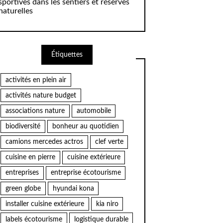
sportives dans les sentiers et réserves
naturelles
Étiquettes
activités en plein air
activités nature budget
associations nature
automobile
biodiversité
bonheur au quotidien
camions mercedes actros
clef verte
cuisine en pierre
cuisine extérieure
entreprises
entreprise écotourisme
green globe
hyundai kona
installer cuisine extérieure
kia niro
labels écotourisme
logistique durable