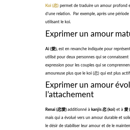
Koi (恋)
permet de traduire un amour profond et
d’une relation. Par exemple, après une période 
utilisant le koi.
Exprimer un amour mat
Ai (
愛
),
est en revanche indiquée pour représente
utilisé pour deux personnes qui se connaissent
expression pour les couples qui se comprennent
amoureuse plus que le koi (恋) qui est plus acti
Exprimer un amour évolu
l’attachement
Renai (
恋愛
)
additionné à
kanjis
恋
(koi)
et à
愛
(
mais qui a évolué vers un amour durable et solid
le désir de stabiliser leur amour et de le mainte