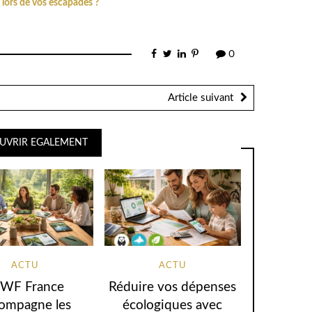
 lors de vos escapades ?
0
Article suivant
UVRIR EGALEMENT
ACTU
ACTU
WF France
Réduire vos dépenses
ompagne les
écologiques avec