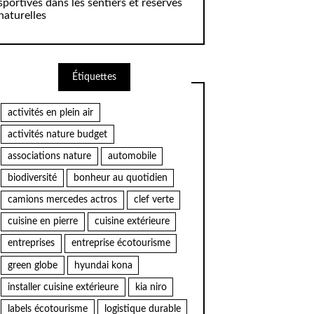
sportives dans les sentiers et réserves
naturelles
Étiquettes
activités en plein air
activités nature budget
associations nature
automobile
biodiversité
bonheur au quotidien
camions mercedes actros
clef verte
cuisine en pierre
cuisine extérieure
entreprises
entreprise écotourisme
green globe
hyundai kona
installer cuisine extérieure
kia niro
labels écotourisme
logistique durable