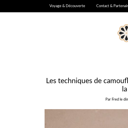
Voyage & Découverte
Contact & Partenai
Les techniques de camouflag
la
Par
Fred
le
di