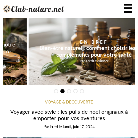
EN BREF
Bien-être naturel : comment choisir les bons
compléments pour votre santé
Par
FredLeWinner
VOYAGE & DÉCOUVERTE
Voyager avec style : les pulls de noël originaux à
emporter pour vos aventures
Par
Fred
le
lundi, juin 17, 2024