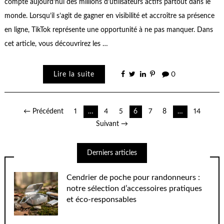
compte aujourd’hui des millions d’utilisateurs actifs partout dans le
monde. Lorsqu’il s’agit de gagner en visibilité et accroître sa présence
en ligne, TikTok représente une opportunité à ne pas manquer. Dans
cet article, vous découvrirez les …
Lire la suite
0
Pagination
← Précédent
1
…
4
5
6
7
8
…
14
Suivant →
des
publications
Derniers articles
Cendrier de poche pour randonneurs :
notre sélection d’accessoires pratiques
et éco-responsables