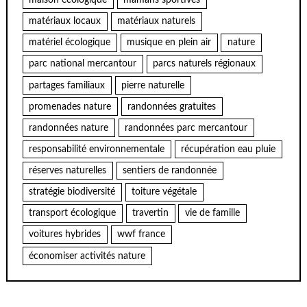
maison écologique
mamans sportives
matériaux locaux
matériaux naturels
matériel écologique
musique en plein air
nature
parc national mercantour
parcs naturels régionaux
partages familiaux
pierre naturelle
promenades nature
randonnées gratuites
randonnées nature
randonnées parc mercantour
responsabilité environnementale
récupération eau pluie
réserves naturelles
sentiers de randonnée
stratégie biodiversité
toiture végétale
transport écologique
travertin
vie de famille
voitures hybrides
wwf france
économiser activités nature